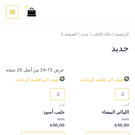
خطي
لى
Main
لمحتوى
Menu
الرئيسية
/
حالة الكتاب
/
جديد
/ الصفحة 2
جديد
عرض 13–24 من أصل 26 نتيجة
اضف الى قائمة الرغبات
اضف الى قائمة الرغبات
أدب
أدب
الليالي البيضاء
حليب أسود
تم
تم
₺
50,00
₺
50,00
التقييم
التقييم
0
0