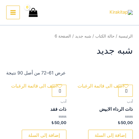
خطي
لى
Main
لمحتوى
Menu
الرئيسية
/
حالة الكتاب
/
شبه جديد
/ الصفحة 6
شبه جديد
عرض 61–72 من أصل 90 نتيجة
اضف الى قائمة الرغبات
اضف الى قائمة الرغبات
أدب
أدب
ذات الرداء الابيض
ذات فقد
تم
تم
₺
50,00
₺
50,00
التقييم
التقييم
0
0
من
من
إضافة إلى السلة
إضافة إلى السلة
5
5