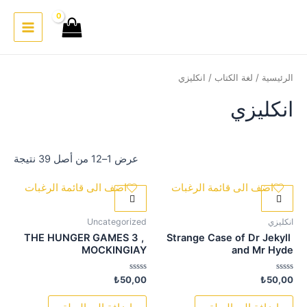
خطي
لى
Main
لمحتوى
Menu
الرئيسية
/
لغة الكتاب
/ انكليزي
انكليزي
عرض 1–12 من أصل 39 نتيجة
اضف الى قائمة الرغبات
اضف الى قائمة الرغبات
انكليزي
Uncategorized
THE HUNGER GAMES 3 ,
Strange Case of Dr Jekyll
MOCKINGIAY
and Mr Hyde
تم
تم
₺
50,00
₺
50,00
التقييم
التقييم
0
0
من
من