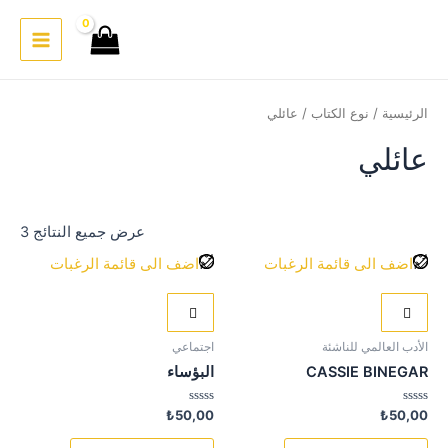
خطي
لى
Main
لمحتوى
Menu
الرئيسية
/
نوع الكتاب
/ عائلي
عائلي
عرض جميع النتائج 3
اضف الى قائمة الرغبات
اضف الى قائمة الرغبات
الأدب العالمي للناشئة
اجتماعي
CASSIE BINEGAR
البؤساء
تم
تم
₺
50,00
₺
50,00
التقييم
التقييم
0
0