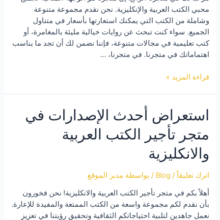
محبي الكتب العربية والإنكليزية. نحن نقدم مجموعة متنوعة
وشاملة من الكتب التي يمكنك استعارتها بأسعار في متناول
الجميع. سواء كنت تبحث عن روايات خيالية مليئة بالمغامرة، أو
كتب تعليمية في مجالات متنوعة، فإننا نضمن لك أن تجد ما يناسب
اهتماماتك في متجرنا. في متجرنا، …
أفضل
قراءة المزيد »
الكتب
العربية
استعراض أحدث الإصدارات في
والانكليزية
المتاحة
متجر تأجير الكتب العربية
للإيجار
في
والانكليزية
متجرنا
اترك تعليقاً
/
Blog
/ بواسطة
مدير الموقع
أهلاً بكم في متجر تأجير الكتب العربية والانكليزية! نحن فخورون
بأن نقدم لكم مجموعة واسعة من الكتب الممتعة والمفيدة للإعارة.
نعمل جاهدين لتلبية احتياجاتكم الثقافية وتحقيق رؤيتنا في تعزيز