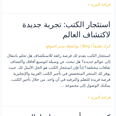
أسباب
قراءة المزيد »
لماذا
يجب
استئجار الكتب: تجربة جديدة
عليك
استئجار
لاكتشاف العالم
الكتب
بدلاً
من
اترك تعليقاً
/
Blog
/ بواسطة
مدير الموقع
شرائها
استئجار الكتب يقدم لك فرصة رائعة للاستكشاف هل تحلم بانتقال
إلى عوالم جديدة؟ هل تبحث عن وسيلة لتوسيع آفاقك واكتشاف
ثقافات مختلفة؟ إذاً فإن استئجار الكتب هو الحل الأمثل لك. حيث
يوفر لك المتجر المتخصص في تأجير الكتب العربية والإنجليزية
فرصة فريدة للتعلم والترفيه في آن واحد. من خلال تأجير الكتب،
يمكنك الوصول إلى مجموعة …
استئجار
قراءة المزيد »
الكتب:
تجربة
جديدة