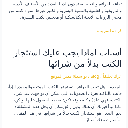
ثقافة القراءة والتعلم. ستجدون لدينا العديد من الأصناف الأدبية
والتاريخية والعلمية والتنمية البشرية والكثير غيرها. سواء كنتم من
محبي الروايات الأدبية الكلاسيكية أو معجبين بكتب السيرة …
استعراض
قراءة المزيد »
أحدث
الإصدارات
أسباب لماذا يجب عليك استئجار
في
متجر
الكتب بدلاً من شرائها
تأجير
الكتب
العربية
اترك تعليقاً
/
Blog
/ بواسطة
مدير الموقع
والانكليزية
المقدمة: هل تحب القراءة وتستمتع بالكتب الممتعة والمفيدة؟ إذاً،
فأنت بالتأكيد تعرف الصعوبات التي يمكن أن تواجهك عند شراء
الكتب، فهي عادةً مكلفة وقد تكون صعبة الحصول عليها. ولكن،
ماذا لو أخبرتك أن هناك بديل رائع يمكن أن يحل هذه المشكلة؟
نعم، البديل هو استئجار الكتب بدلاً من شرائها. في هذا المقال،
سأشارك معك أسبابًا …