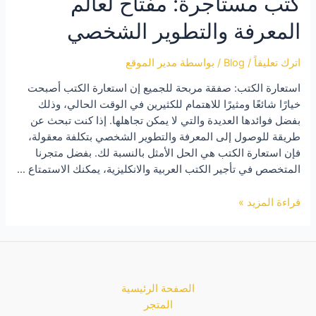
كتب مستأجرة: مفتاح لعالم
لاكتشاف
المعرفة والتطوير الشخصي
العالم
اترك تعليقاً
/
Blog
/ بواسطة
مدير الموقع
استعارة الكتب: صفقة مربحة للجميع إن استعارة الكتب أصبحت
خيارًا شائعًا ومثيرًا للاهتمام للكثيرين في الوقت الحالي، وذلك
بفضل فوائدها العديدة والتي لا يمكن تجاهلها. إذا كنت تبحث عن
طريقة للوصول إلى المعرفة والتطوير الشخصي بتكلفة معقولة،
فإن استعارة الكتب هي الحل الأمثل بالنسبة لك. بفضل متجرنا
المتخصص في تأجير الكتب العربية والانكليزية، يمكنك الاستمتاع …
كتب
قراءة المزيد »
مستأجرة:
مفتاح
لعالم
المعرفة
والتطوير
الصفحة الرئيسية
الشخصي
المتجر