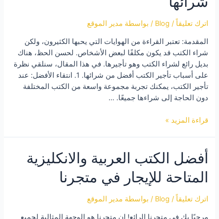
شرائها
اترك تعليقاً
/
Blog
/ بواسطة
مدير الموقع
المقدمة: تعتبر القراءة من الهوايات التي يحبها الكثيرون، ولكن
شراء الكتب قد يكون مكلفًا لبعض الأشخاص. لحسن الحظ، هناك
بديل رائع لشراء الكتب وهو تأجيرها. في هذا المقال، سنلقي نظرة
على أسباب تأجير الكتب أفضل من شرائها. 1. انتقاء الأفضل: عند
تأجير الكتب، يمكنك تجربة مجموعة واسعة من الكتب المختلفة
دون الحاجة إلى شراءها جميعًا. …
أسباب
قراءة المزيد »
تأجير
الكتب
أفضل الكتب العربية والانكليزية
أفضل
من
المتاحة للإيجار في متجرنا
شرائها
اترك تعليقاً
/
Blog
/ بواسطة
مدير الموقع
مرحبًا بك في متجرنا الرائع! إن متجرنا هو الوجهة المثالية لجميع