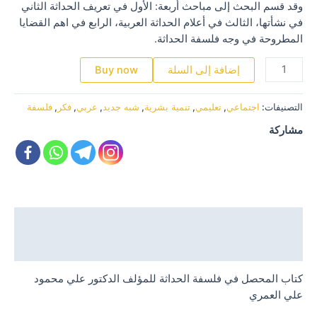
وقد قسم البحث إلى مباحث أربعة: الأول في تعريف الحداثة الثاني
في نشأتها، الثالث في أعلام الحداثة العربية، الرابع في اهم القضايا
المطروحة في وجه فلسفة الحداثة.
كمية
إضافة إلى السلة
Buy now
المحصل
في
التصنيفات:
اجتماعي
,
تعليمي
,
تنمية بشرية
,
شبه جديد
,
عربي
,
فكر
,
فلسفة
فلسفة
الحداثة
مشاركة
الوصف
مراجعات (0)
كتاب المحصل في فلسفة الحداثة للمؤلف الدكتور علي محمود
علي العمري