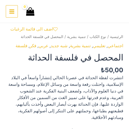
خطي
لى
Main
لمحتوى
Menu
اضف الى قائمة الرغبات
الرئيسية
/
نوع الكتاب
/
تنمية بشرية
/ المحصل في فلسفة الحداثة
اجتماعي
,
تعليمي
,
تنمية بشرية
,
شبه جديد
,
عربي
,
فكر
,
فلسفة
المحصل في فلسفة الحداثة
₺
50,00
انتشرت لفظة الحداثة في عصرنا الحالي إنتشاراً واسعاً في البلاد
الإسلامية، واحتلت رقعة واسعة من وسائل الإعلام، ومساحة واسعة
في دنيا العلوم والآداب، ولضعف البنية الفكرية عند الشعوب
العربية، وعدم قدرتها على تمييز الغث من السمين من الأفكار
الواردة عليها، فإن الحداثة بهرت أبصار البعض وأخذت بألبابهم،
فطبعتهم بطباعها، وحملتهم على التنكر إلى أصولهم الفكرية،
ومبادئهم الأخلاقية.