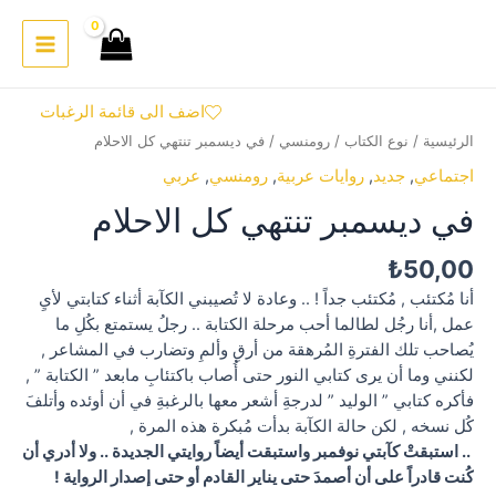
خطي
لى
Main
لمحتوى
Menu
اضف الى قائمة الرغبات
الرئيسية
/
نوع الكتاب
/
رومنسي
/ في ديسمبر تنتهي كل الاحلام
اجتماعي
,
جديد
,
روايات عربية
,
رومنسي
,
عربي
في ديسمبر تنتهي كل الاحلام
₺
50,00
أنا مُكتئب , مُكتئب جداً ! .. وعادة لا تُصيبني الكآبة أثناء كتابتي لأيِ
عمل ,أنا رجُل لطالما أحب مرحلة الكتابة .. رجلُ يستمتع بكُلِ ما
يُصاحب تلك الفترةِ المُرهقة من أرقِ وألمِ وتضارب في المشاعر ,
لكنني وما أن يرى كتابي النور حتى أُصاب باكتئابِ مابعد ” الكتابة ” ,
فأكره كتابي ” الوليد ” لدرجةِ أشعر معها بالرغبةِ في أن أوئده وأتلفَ
كُل نسخه , لكن حالة الكآبة بدأت مُبكرة هذه المرة ,
.. استبقتْ كآبتي نوفمبر واستبقت أيضاً روايتي الجديدة .. ولا أدري أن
كُنت قادراً على أن أصمدَ حتى يناير القادم أو حتى إصدار الرواية !