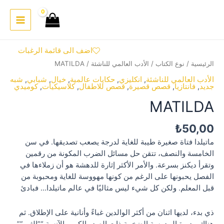
خطي
لى
Main
لمحتوى
Menu
اضف الى قائمة الرغبات
الرئيسية
/
نوع الكتاب
/
الأدب العالمي للناشئة
/ MATILDA
الأدب العالمي للناشئة
,
انكليزي
,
حكايات عالمية
,
خيال
,
شبابي
,
شبه
جديد
,
فانتازيا
,
قصص قصيرة
,
قصص للاطفال
,
كلاسيكيات
,
كوميدي
MATILDA
₺
50,00
ماتيلدا فتاة صغيرة طيبة للغاية لدرجة يصعب تصديقها. في سن
الخامسة والنصف، تتقن حل مسائل الضرب المكونة من رقمين
وتقرأ ديكنز بسرعة. والأمر الأكثر إثارة للدهشة هو أن زملاءها في
الفصل يحبونها على الرغم من كونها مهووسة للغاية ومحبوبة من
قبل المعلم. ولكن كل شيء ليس مثاليًا في عالم ماتيلدا… فبادئ
ذي بدء، لديها اثنان من أكثر الوالدين غباءً وأنانية على الإطلاق. ثم
هناك مديرة المدرسة الضخمة ذات الصدر الكبير، الآنسة “”الثور””،