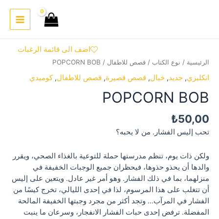
خطي
لى
Main
لمحتوى
Menu
اضف الى قائمة الرغبات
الرئيسية
/
نوع الكتاب
/
قصص للاطفال
/ POPCORN BOB
انكليزي
,
جديد
,
خيال
,
قصص قصيرة
,
قصص للاطفال
,
كوميدي
POPCORN BOB
₺
50,00
تحب إليس الفشار. من لا يحبه؟
ولكن ذات يوم، تنظم مدرستها حملة للتوعية بالغذاء الصحي، ويقرر
والدها أن يحذو حذوها، فيحظران جميع الوجبات الخفيفة في
منزلهما، بما في ذلك الفشار. وهو أمر غير عادل. ويتعين على إليس
أن تتغلب على هذا المرسوم، لذا في إحدى الليالي، تخرج كيسًا من
الفشار في المرآب… وتجد أكثر من مجرد وجبتها الخفيفة المالحة
المفضلة. ترفض إحدى حبات الفشار الانفجار، وسرعان ما ينبت