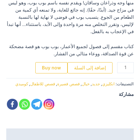
منها وجه وذراعان وساقان! ويقدم نفسه باسم بوب بوب، وهو ليس
في مزاج جيد. (أبدًا، حقًا). إنه جائع للغاية، ولا تمنعه ​​أي كمية من
الطعام من الجوع. يتسبب بوب في فوضى لا نهاية لها بالنسبة
لإليس، وتقرر التخلص منه مرة واحدة وإلى الأبد، باستثناء… أنها تبدأ
في الإعجاب به بالفعل.
كتاب مقسم إلى فصول لجميع الأعمار، بوب بوب هو قصة مضحكة
عن قوة الصداقة، ووعاء مثالي من الفشار.
كمية
إضافة إلى السلة
Buy now
POPCORN
BOB
التصنيفات:
انكليزي
,
جديد
,
خيال
,
قصص قصيرة
,
قصص للاطفال
,
كوميدي
مشاركة
الوصف